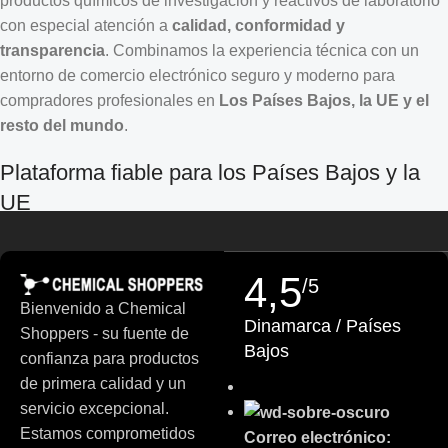
productos químicos de investigación y reactivos de laboratorio
con especial atención a
calidad, conformidad y
transparencia
. Combinamos la experiencia técnica con un
entorno de comercio electrónico seguro y moderno para
compradores profesionales en
Los Países Bajos, la UE y el
resto del mundo
.
Croatian
Plataforma fiable para los Países Bajos y la
Estonian
UE
Finnish
Turkish
Chemical Shoppers se ha desarrollado para satisfacer las
German (Austria)
elevadas exigencias del mercado europeo de la investigación
4,5
/5
y la industria. Colaboramos con
proveedores auditados
y nos
Danish
Bienvenido a Chemical
Dinamarca / Países
esforzamos por ofrecer productos de calidad constante,
Shoppers - su fuente de
Swedish
Bajos
información clara sobre su origen y una documentación
confianza para productos
Russian
profesional de los productos.
de primera calidad y un
Polish
servicio excepcional.
Qué esperar:
Slovenian
Estamos comprometidos
Correo electrónico: