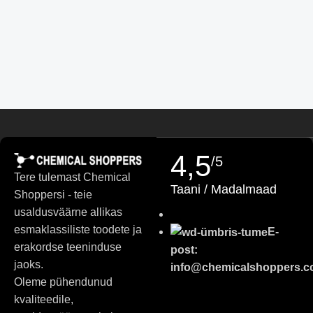
Finnish
Turkish
German (Austria)
Danish
Swedish
Russian
Polish
4,5
/5
Slovenian
Tere tulemast Chemical
Taani / Madalmaad
Shoppersi - teie
Slovak
usaldusväärne allikas
Czech
esmaklassiliste toodete ja
E-
Bulgarian
erakordse teeninduse
post:
jaoks.
German
info@chemicalshoppers.
Oleme pühendunud
Portuguese
kvaliteedile,
Italian