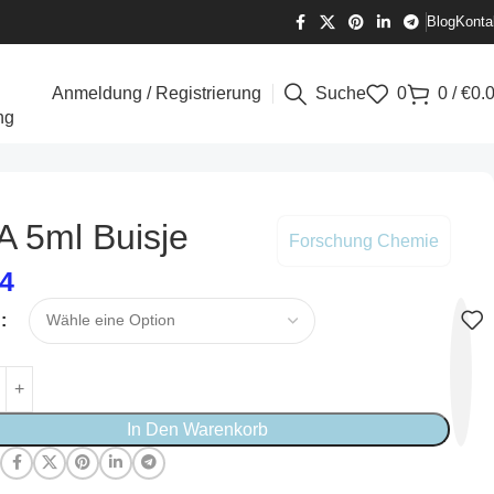
Blog
Konta
Anmeldung / Registrierung
Suche
0
0
/
€
0.
ng
A 5ml Buisje
Forschung Chemie
84
In Den Warenkorb
: