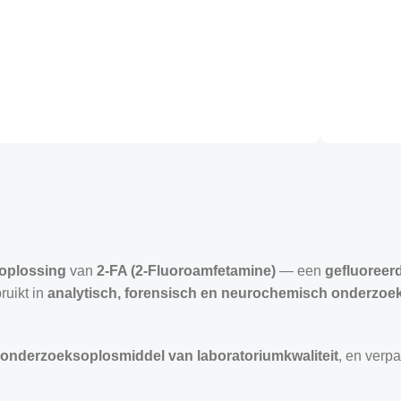
moplossing
van
2-FA (2-Fluoroamfetamine)
— een
gefluoreer
ruikt in
analytisch, forensisch en neurochemisch onderzoe
onderzoeksoplosmiddel van laboratoriumkwaliteit
, en verp