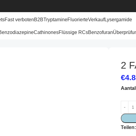
ets
Fast verboten
B2B
Tryptamine
Fluorierte
Verkauf
Lysergamide
Benzodiazepine
Cathinones
Flüssige RCs
Benzofuran
Überprüfu
2 F
€
4.
Aantal
Teilen