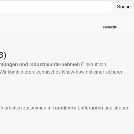
Suche
B)
chtungen und Industrieunternehmen
Einkauf von
 Wir kombinieren technisches Know-how mit einer sicheren,
Croatian
Wir arbeiten zusammen mit
auditierte Lieferanten
und streben
Estonian
Finnish