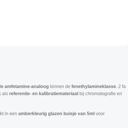
de amfetamine-analoog
binnen de
fenethylamineklasse
. 2 fa
k
als
referentie- en kalibratiemateriaal
bij chromatografie en
akt in een
amberkleurig glazen buisje van 5ml
voor