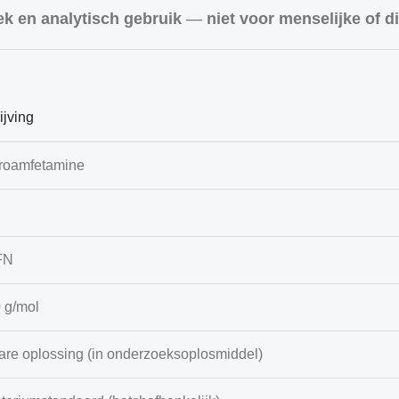
k en analytisch gebruik
—
niet voor menselijke of d
ijving
roamfetamine
FN
 g/mol
are oplossing (in onderzoeksoplosmiddel)