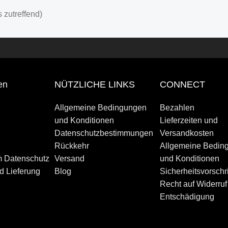
 zutreffend)
rozesse
nd Institutionen
en
NÜTZLICHE LINKS
CONNECT
Allgemeine Bedingungen
Bezahlen
und Konditionen
Lieferzeiten und
Datenschutzbestimmungen
Versandkosten
Rückkehr
Allgemeine Bedin
m Datenschutz
Versand
und Konditionen
d Lieferung
Blog
Sicherheitsvorschri
Recht auf Widerruf
Entschädigung
und der Marktnachfrage in den Niederlanden und der EU gerech