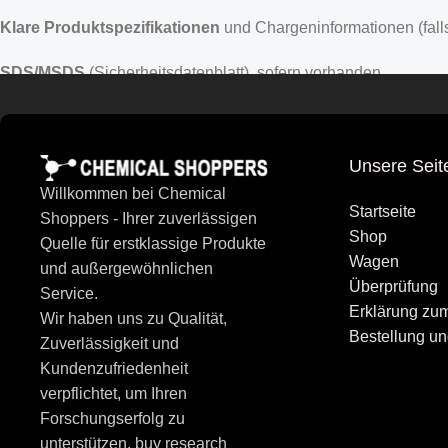
Klare Produktspezifikationen
und Chargeninformationen (falls
SDS/MSDS
(Sicherheitsdatenblatt), sofern vorhanden
Gleichbleibende Qualität für
Analyse, F&E und industrielle P
Professioneller Service für die Beschaffung von Unternehmen u
Unsere Seit
Willkommen bei Chemical
Umfangreicher Fachkatalog
Startseite
Shoppers - Ihrer zuverlässigen
Shop
Quelle für erstklassige Produkte
Unser Katalog wird ständig erweitert und umfasst:
Wagen
und außergewöhnlichen
Überprüfung
Service.
Forschungschemikalien und
Laborreagenzien
Erklärung zu
Wir haben uns zu Qualität,
Bestellung un
Zuverlässigkeit und
Spezialisierte (weniger verbreitete) Verbindungen
Kundenzufriedenheit
verpflichtet, um Ihren
Massengut Chemikalien
für groß angelegte Anwendungen
Forschungserfolg zu
Wir erweitern das Sortiment ständig, um neuen Entwicklungen 
unterstützen. buy research