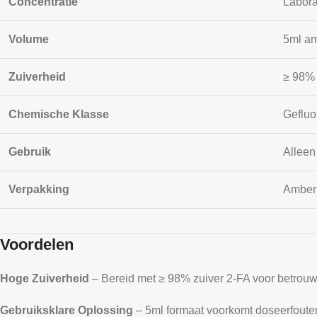
Concentratie
Labora
Volume
5ml am
Zuiverheid
≥ 98% 
Chemische Klasse
Gefluo
Gebruik
Alleen
Verpakking
Amberk
Voordelen
Hoge Zuiverheid
– Bereid met ≥ 98% zuiver 2-FA voor betrouw
Gebruiksklare Oplossing
– 5ml formaat voorkomt doseerfoute