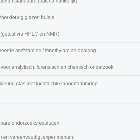
toriumstandaard (batchafhankelijk)
berkleurig glazen buisje
(getest via HPLC en NMR)
reerde amfetamine / fenethylamine-analoog
 voor analytisch, forensisch en chemisch onderzoek
leurig glas met luchtdichte laboratoriumdop
bare onderzoeksresultaten.
n en vereenvoudigt experimenten.