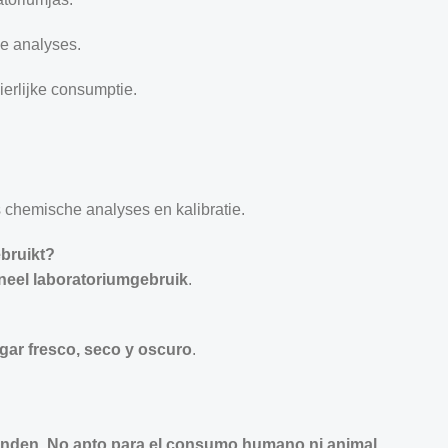
e analyses.
ierlijke consumptie.
s chemische analyses en kalibratie.
bruikt?
oneel laboratoriumgebruik
.
ugar fresco, seco y oscuro
.
inden
.
No apto para el consumo humano ni animal.