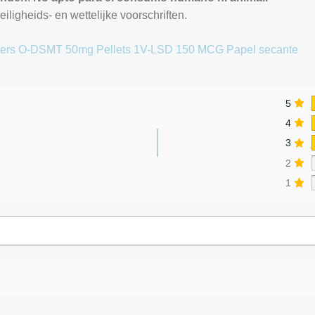
iligheids- en wettelijke voorschriften.
ters
O-DSMT 50mg Pellets
1V-LSD 150 MCG Papel secante
5
4
3
2
1