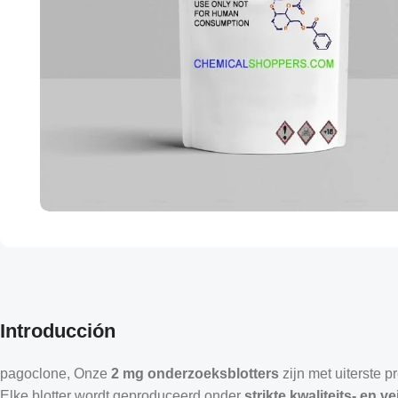
Introducción
pagoclone
, Onze
2 mg onderzoeksblotters
zijn met uiterste p
Elke blotter wordt geproduceerd onder
strikte kwaliteits- en 