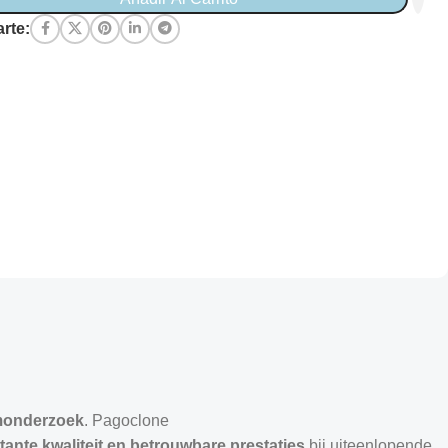
rte:
umonderzoek
. Pagoclone
ante kwaliteit en betrouwbare prestaties
bij uiteenlopende