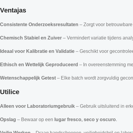
Ventajas
Consistente Onderzoeksresultaten
– Zorgt voor betrouwbare
Chemisch Stabiel en Zuiver
– Vermindert variatie tijdens anal
Ideaal voor Kalibratie en Validatie
– Geschikt voor gecontrolee
Ethisch en Wettelijk Geproduceerd
– In overeenstemming met i
Wetenschappelijk Getest
– Elke batch wordt zorgvuldig gecon
Utilice
Alleen voor Laboratoriumgebruik
– Gebruik uitsluitend in er
Opslag
– Bewaar op een
lugar fresco, seco y oscuro
.
Veilig Werken
– Draag handschoenen, veiligheidsbril en labora