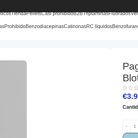
micos
Tienda
Pellets
Casi prohibido
B2B
Triptaminas
Fluorados
Ve
as
Prohibido
Benzodiacepinas
Catinonas
RC líquidos
Benzofuran
Pa
Blo
€
3.
Canti