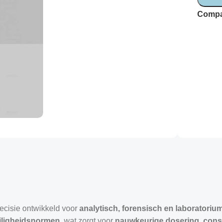
Compa
recisie ontwikkeld voor
analytisch, forensisch en laboratori
veiligheidsnormen
, wat zorgt voor
nauwkeurige dosering, const