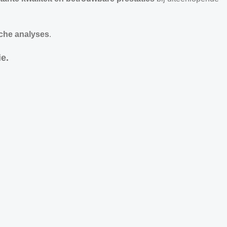
sche analyses
.
e.