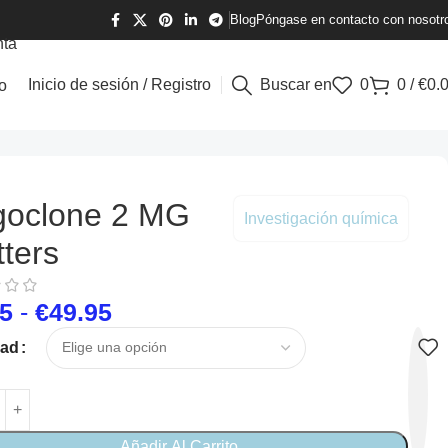
Blog
Póngase en contacto con nosotr
nta
Inicio de sesión / Registro
Buscar en
0
0
/
€
0.
o
goclone 2 MG
Investigación química
tters
95
-
€
49.95
dad
Añadir Al Carrito