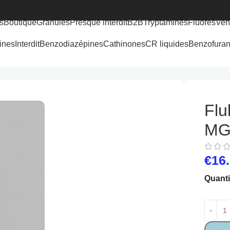
s
Boutique
Granulés
Presque interdit
B2B
Tryptamines
Fluorés
Ven
ines
Interdit
Benzodiazépines
Cathinones
CR liquides
Benzofura
Flu
MG 
€
16
Quanti