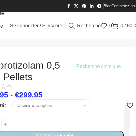
Blog
Contactez no
te
Se connecter / S'inscrire
Recherche
0
0
/
€
0.
ne
brotizolam 0,5
Recherche chimique
Pellets
.95
-
€
299.95
té
Ajouter Au Panier