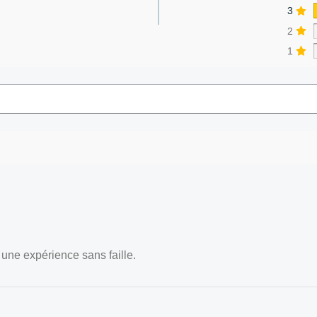
3
2
1
- une expérience sans faille.