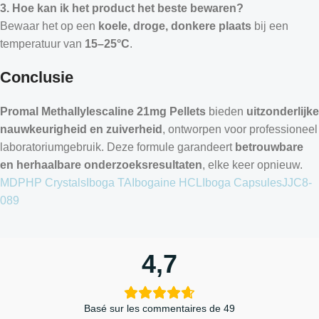
3. Hoe kan ik het product het beste bewaren?
Bewaar het op een
koele, droge, donkere plaats
bij een
temperatuur van
15–25°C
.
Conclusie
Promal Methallylescaline 21mg Pellets
bieden
uitzonderlijke
nauwkeurigheid en zuiverheid
, ontworpen voor professioneel
laboratoriumgebruik. Deze formule garandeert
betrouwbare
en herhaalbare onderzoeksresultaten
, elke keer opnieuw.
MDPHP Crystals
Iboga TA
Ibogaine HCL
Iboga Capsules
JJC8-
089
4,7
Basé sur les commentaires de 49