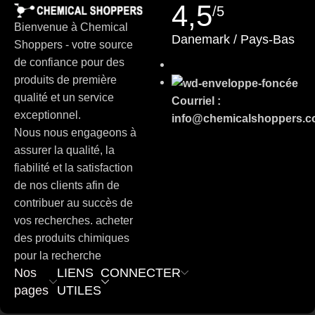
4,5
Chemical Shoppers a été conçu pour répondre aux exigences
/5
German (Austria)
élevées du marché européen de la recherche et de l'industrie.
Bienvenue à Chemical
Danemark / Pays-Bas
Danish
Nous travaillons avec
fournisseurs audités
et s'efforcent
Shoppers - votre source
d'obtenir une qualité de produit constante, des informations
de confiance pour des
Swedish
claires sur l'origine et une documentation professionnelle sur
produits de première
Russian
les produits.
qualité et un service
Courriel :
Polish
exceptionnel.
info@chemicalshoppers.
À quoi s'attendre ?
Slovenian
Nous nous engageons à
assurer la qualité, la
Slovak
Des spécifications de produits claires
et les informations sur
fiabilité et la satisfaction
les lots (le cas échéant)
Czech
de nos clients afin de
Bulgarian
contribuer au succès de
FDS/FDS
(fiche de données de sécurité) lorsqu'elle est
vos recherches. acheter
German
disponible
des produits chimiques
Portuguese
pour la recherche
Une qualité constante pour
analyse, R&D et processus
Italian
Nos
LIENS
CONNECTER
industriels
pages
UTILES
Spanish
Service professionnel pour les achats des entreprises et des