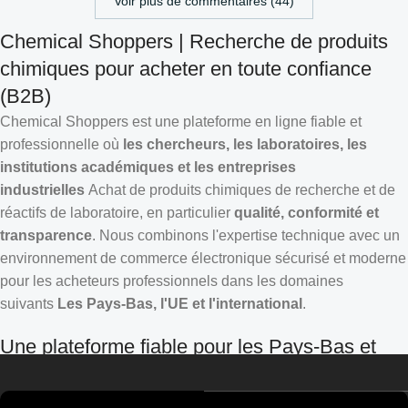
Voir plus de commentaires (44)
Chemical Shoppers | Recherche de produits
chimiques pour acheter en toute confiance
(B2B)
Chemical Shoppers est une plateforme en ligne fiable et
professionnelle où
les chercheurs, les laboratoires, les
institutions académiques et les entreprises
industrielles
Achat de produits chimiques de recherche et de
réactifs de laboratoire, en particulier
qualité, conformité et
transparence
. Nous combinons l'expertise technique avec un
environnement de commerce électronique sécurisé et moderne
pour les acheteurs professionnels dans les domaines
suivants
Les Pays-Bas, l'UE et l'international
.
Croatian
Estonian
Une plateforme fiable pour les Pays-Bas et
Finnish
l'UE
Turkish