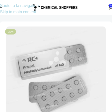
Sauter à la navigation
0
Skip to main content
Accueil
Presque interdit
-20%