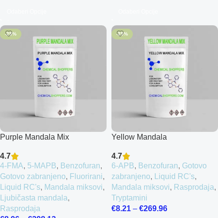
Odaberi Opcije
Odaberi Opcije
-25%
-25%
Purple Mandala Mix
Yellow Mandala
4.7
4.7
4-FMA
,
5-MAPB
,
Benzofuran
,
6-APB
,
Benzofuran
,
Gotovo
Gotovo zabranjeno
,
Fluorirani
,
zabranjeno
,
Liquid RC's
,
Liquid RC's
,
Mandala miksovi
,
Mandala miksovi
,
Rasprodaja
,
Ljubičasta mandala
,
Tryptamini
Rasprodaja
€
8.21
–
€
269.96