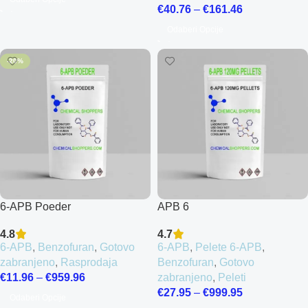
€
40.76
–
€
161.46
Odaberi Opcije
-20%
6-APB Poeder
APB 6
4.8
4.7
6-APB
,
Benzofuran
,
Gotovo
6-APB
,
Pelete 6-APB
,
zabranjeno
,
Rasprodaja
Benzofuran
,
Gotovo
€
11.96
–
€
959.96
zabranjeno
,
Peleti
€
27.95
–
€
999.95
Odaberi Opcije