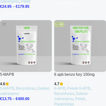
zabranjeno
,
Peleti
Odaberi Opcije
€
24.95
–
€
179.95
Odaberi Opcije
-15%
5-MAPB
6 apb benzo fury 100mg
Pellets
4.6
4.7
5-MAPB
,
Benzofuran
,
Gotovo
6-APB
,
Pelete 6-APB
,
zabranjeno
Benzofuran
,
Gotovo
€
13.75
–
€
400.00
zabranjeno
,
Peleti
,
Rasprodaja
Odaberi Opcije