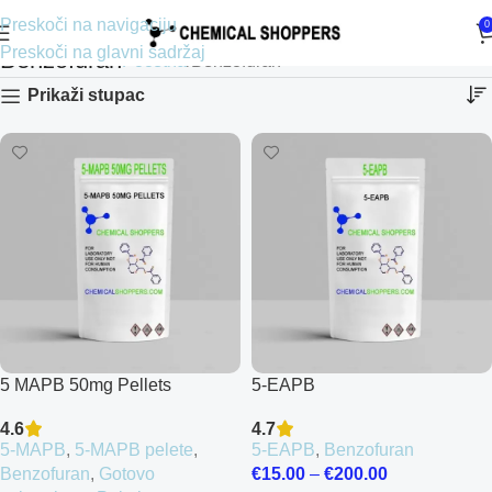
Preskoči na navigaciju
0
Preskoči na glavni sadržaj
Benzofuran
Početna
Benzofuran
Prikaži stupac
5 MAPB 50mg Pellets
5-EAPB
4.6
4.7
5-MAPB
,
5-MAPB pelete
,
5-EAPB
,
Benzofuran
Benzofuran
,
Gotovo
€
15.00
–
€
200.00