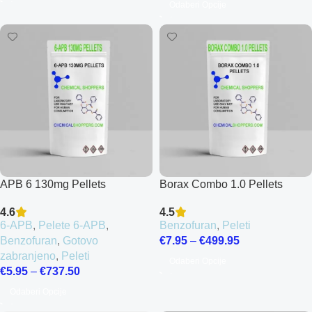
Odaberi Opcije
APB 6 130mg Pellets
Borax Combo 1.0 Pellets
4.6
4.5
6-APB
,
Pelete 6-APB
,
Benzofuran
,
Peleti
Benzofuran
,
Gotovo
€
7.95
–
€
499.95
zabranjeno
,
Peleti
Odaberi Opcije
€
5.95
–
€
737.50
Odaberi Opcije