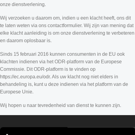
onze dienstverlening.
Wij verzoeken u daarom om, indien u een klacht heeft, ons dit
te laten weten via ons contactformulier. Wij zijn van mening dat
elke klacht aanleiding is om onze dienstverlening te verbeteren
en daarom oplosbaar is.
Sinds 15 februari 2016 kunnen consumenten in de EU ook
klachten indienen via het ODR-platform van de Europese
Commissie. Dit ODR-platform is te vinden op
https://ec.europa.eu/odr. Als uw klacht nog niet elders in
Croatian
behandeling is, kunt u deze indienen via het platform van de
Estonian
Europese Unie.
Finnish
Wij hopen u naar tevredenheid van dienst te kunnen zijn.
Turkish
German (Austria)
Danish