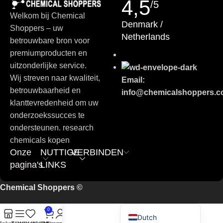
4,5
/5
Swedish
Welkom bij Chemical
Russian
Denmark /
Shoppers – uw
Netherlands
Polish
betrouwbare bron voor
Slovenian
premiumproducten en
uitzonderlijke service.
Slovak
Wij streven naar kwaliteit,
Email:
Czech
betrouwbaarheid en
info@chemicalshoppers.
Bulgarian
klanttevredenheid om uw
onderzoekssucces te
German
ondersteunen. research
Portuguese
chemicals kopen
Italian
Onze
NUTTIGE
VERBINDEN
pagina's
LINKS
Spanish
French
Chemical Shoppers ©
English
0
Dutch