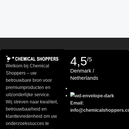
Finnish
Turkish
German (Austria)
Danish
Swedish
Russian
4,5
Polish
/5
Welkom bij Chemical
Slovenian
Denmark /
Shoppers – uw
Slovak
Netherlands
betrouwbare bron voor
Czech
premiumproducten en
uitzonderlijke service.
Bulgarian
Wij streven naar kwaliteit,
Email:
German
betrouwbaarheid en
info@chemicalshoppers.
Portuguese
klanttevredenheid om uw
onderzoekssucces te
Italian