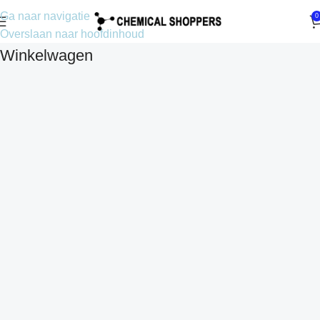
Ga naar navigatie
0
Overslaan naar hoofdinhoud
Winkelwagen
Croatian
Estonian