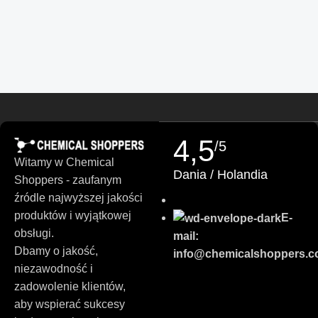
Finnish
Turkish
German (Austria)
Danish
Swedish
Russian
4,5
Slovenian
/5
Witamy w Chemical
Slovak
Dania / Holandia
Shoppers - zaufanym
Czech
źródle najwyższej jakości
Bulgarian
produktów i wyjątkowej
E-
obsługi.
German
mail:
Dbamy o jakość,
info@chemicalshoppers.
Portuguese
niezawodność i
Italian
zadowolenie klientów,
aby wspierać sukcesy
Spanish