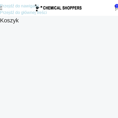
Przejdź do nawigacji
0
Przejdź do głównej treści
Koszyk
Croatian
Estonian