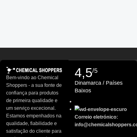
Estonian
Finnish
Turkish
German (Austria)
Danish
Swedish
Russian
4,5
/5
Polish
Bem-vindo ao Chemical
Dinamarca / Países
Shoppers - a sua fonte de
Slovenian
Baixos
confiança para produtos
Slovak
de primeira qualidade e
Czech
um serviço excecional.
Estamos empenhados na
Bulgarian
Correio eletrónico:
qualidade, fiabilidade e
info@chemicalshoppers.
German
satisfação do cliente para
Italian