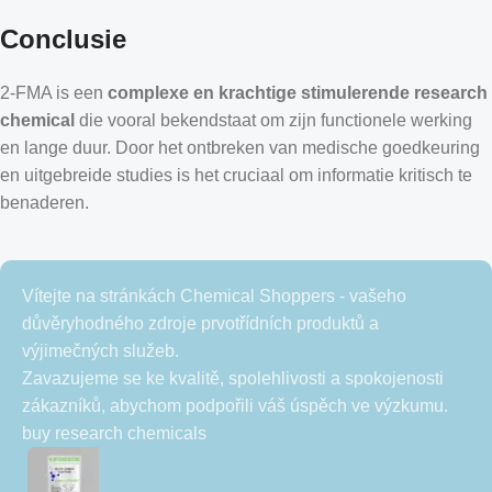
Conclusie
2-FMA is een
complexe en krachtige stimulerende research
chemical
die vooral bekendstaat om zijn functionele werking
en lange duur. Door het ontbreken van medische goedkeuring
en uitgebreide studies is het cruciaal om informatie kritisch te
benaderen.
Vítejte na stránkách Chemical Shoppers - vašeho
důvěryhodného zdroje prvotřídních produktů a
výjimečných služeb.
Zavazujeme se ke kvalitě, spolehlivosti a spokojenosti
zákazníků, abychom podpořili váš úspěch ve výzkumu.
buy research chemicals