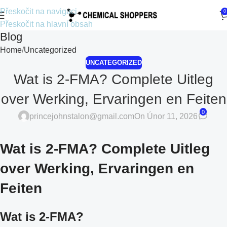
Přeskočit na navigaci
0
Přeskočit na hlavní obsah
Blog
Home
Uncategorized
UNCATEGORIZED
Wat is 2-FMA? Complete Uitleg
over Werking, Ervaringen en Feiten
0
princejohnstalon@gmail.com
On Únor 11, 2026
Wat is 2-FMA? Complete Uitleg
over Werking, Ervaringen en
Feiten
Wat is 2-FMA?