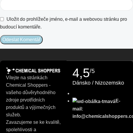
Croatian
Uložit do prohlížeče jméno, e-mail a webovou stránku pro
budoucí komentáře.
Estonian
Finnish
Turkish
German (Austria)
Danish
4,5
/5
Vítejte na stránkách
Swedish
Dánsko / Nizozemsko
Chemical Shoppers -
Russian
vašeho důvěryhodného
Polish
zdroje prvotřídních
E-
Slovenian
produktů a výjimečných
mail:
služeb.
info@chemicalshoppers.
Slovak
Zavazujeme se ke kvalitě,
Bulgarian
spolehlivosti a