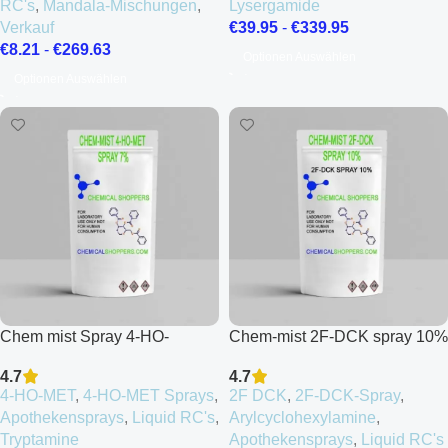
RC's
,
Mandala-Mischungen
,
Lysergamide
Verkauf
€
39.95
-
€
339.95
€
8.21
-
€
269.63
Optionen Auswählen
Optionen Auswählen
Chem mist Spray 4-HO-
Chem-mist 2F-DCK spray 10%
MET7%
4.7
4.7
2F DCK
,
2F-DCK-Spray
,
4-HO-MET
,
4-HO-MET Sprays
,
Arylcyclohexylamine
,
Apothekensprays
,
Liquid RC's
,
Apothekensprays
,
Liquid RC's
Tryptamine