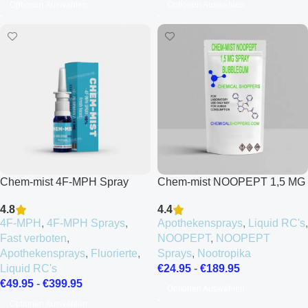
Optionen Auswählen
Optionen Auswählen
Chem-mist 4F-MPH Spray
Chem-mist NOOPEPT 1,5 MG
10%
Spray Bubblegum
4.8
4.4
4F-MPH
,
4F-MPH Sprays
,
Apothekensprays
,
Liquid RC's
,
Fast verboten
,
NOOPEPT
,
NOOPEPT
Apothekensprays
,
Fluorierte
,
Sprays
,
Nootropika
Liquid RC's
€
24.95
-
€
189.95
€
49.95
-
€
399.95
Optionen Auswählen
Optionen Auswählen