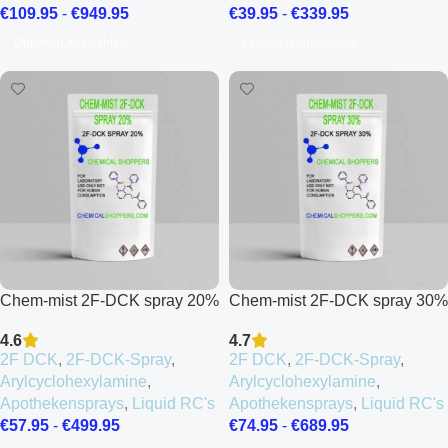
€
39.95
-
€
339.95
€
109.95
-
€
949.95
Optionen Auswählen
Optionen Auswählen
Chem-mist 2F-DCK spray 20%
Chem-mist 2F-DCK spray 30%
4.6
4.7
2F DCK
,
2F-DCK-Spray
,
2F DCK
,
2F-DCK-Spray
,
Arylcyclohexylamine
,
Arylcyclohexylamine
,
Apothekensprays
,
Liquid RC's
Apothekensprays
,
Liquid RC's
€
57.95
-
€
499.95
€
74.95
-
€
689.95