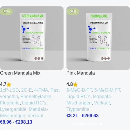
-25%
-25%
Green Mandala Mix
Pink Mandala
4.7
4.8
1cP-LSD
,
2C-E
,
4-FMA
,
Fast
5-MeO-DiPT
,
5-MeO-MiPT
,
verboten
,
Phenethylamin
,
Liquid RC's
,
Mandala-
Fluorierte
,
Liquid RC's
,
Mischungen
,
Verkauf
,
Lysergamide
,
Mandala-
Tryptamine
Mischungen
,
Verkauf
€
8.21
-
€
269.63
€
8.96
-
€
298.13
Optionen Auswählen