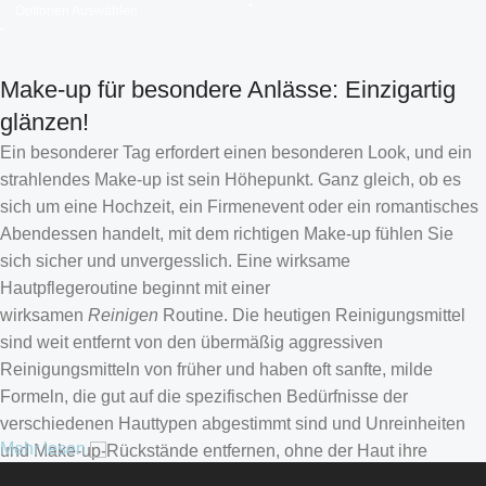
Optionen Auswählen
Make-up für besondere Anlässe: Einzigartig
glänzen!
Ein besonderer Tag erfordert einen besonderen Look, und ein
strahlendes Make-up ist sein Höhepunkt. Ganz gleich, ob es
sich um eine Hochzeit, ein Firmenevent oder ein romantisches
Abendessen handelt, mit dem richtigen Make-up fühlen Sie
sich sicher und unvergesslich. Eine wirksame
Hautpflegeroutine beginnt mit einer
wirksamen
Reinigen
Routine. Die heutigen Reinigungsmittel
sind weit entfernt von den übermäßig aggressiven
Reinigungsmitteln von früher und haben oft sanfte, milde
Formeln, die gut auf die spezifischen Bedürfnisse der
Croatian
verschiedenen Hauttypen abgestimmt sind und Unreinheiten
Estonian
Mehr lesen
und Make-up-Rückstände entfernen, ohne der Haut ihre
natürlichen Fette zu entziehen.
Finnish