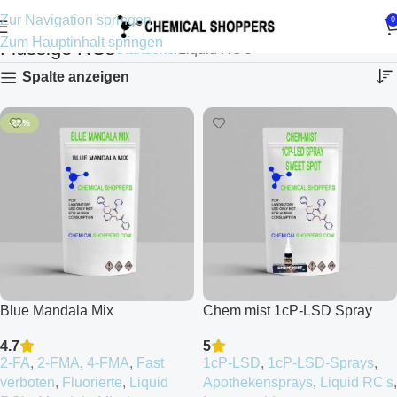
Zur Navigation springen
0
Zum Hauptinhalt springen
Flüssige RCs
Startseite
Liquid RC's
Spalte anzeigen
-25%
Blue Mandala Mix
Chem mist 1cP-LSD Spray
Sweet Spot
4.7
5
2-FA
,
2-FMA
,
4-FMA
,
Fast
1cP-LSD
,
1cP-LSD-Sprays
,
verboten
,
Fluorierte
,
Liquid
Apothekensprays
,
Liquid RC's
,