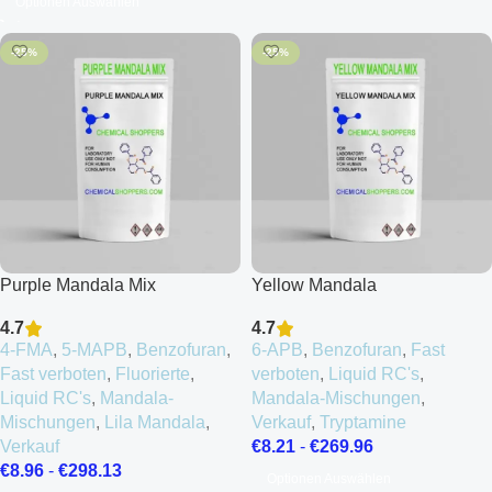
Optionen Auswählen
-25%
-25%
Purple Mandala Mix
Yellow Mandala
4.7
4.7
4-FMA
,
5-MAPB
,
Benzofuran
,
6-APB
,
Benzofuran
,
Fast
Fast verboten
,
Fluorierte
,
verboten
,
Liquid RC's
,
Liquid RC's
,
Mandala-
Mandala-Mischungen
,
Mischungen
,
Lila Mandala
,
Verkauf
,
Tryptamine
Verkauf
€
8.21
-
€
269.96
€
8.96
-
€
298.13
Optionen Auswählen