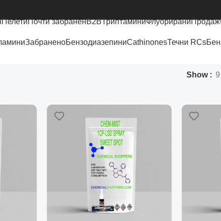
н
Пелети
Почти забранен
B2B
Триптамини
Флуорирани
Продаж
ламини
Забранено
Бензодиазепини
Cathinones
Течни RCs
Бен
Show
9