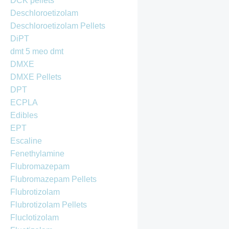
DCK pellets
Deschloroetizolam
Deschloroetizolam Pellets
DiPT
dmt 5 meo dmt
DMXE
DMXE Pellets
DPT
ECPLA
Edibles
EPT
Escaline
Fenethylamine
Flubromazepam
Flubromazepam Pellets
Flubrotizolam
Flubrotizolam Pellets
Fluclotizolam