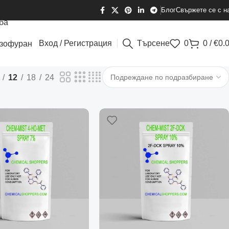
Блог
Свържете се с н
ба
Вход / Регистрация
Търсене
0
0
/
€
0.
зофуран
12
18
24