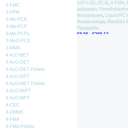
1cP-LSD
,
2C-E
,
4-FMA
,
3-FMC
забранен
,
Fenethylamin
3-FPM
Флуорирани
,
Liquid RC'
3-Me-PCE
Лизергамиди
,
Mandala 
3-Me-PCP
Продажба
3-Me-PCPy
€
8.96
-
€
298.13
3-MeO-PCE
3-MMA
4 AcO MET
4-AcO-DET
4-AcO-DET Pellets
4-AcO-DPT
4-AcO-MET Pellets
4-AcO-MiPT
4-AcO-MPT
4-CEC
4-DMMC
4-FMA
4-FMA Pellets