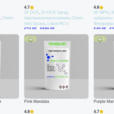
4.7
4.8
2F DCK
,
2F-DCK Spray
,
4F-MPH
,
4
,
Chem-
Арилциклохексиламини
,
Chem-
забранен
,
mist Sprays
,
Liquid RC's
Флуорира
€
74.95
-
€
689.95
€
49.95
-
€
3
-25%
-25%
и
Pink Mandala
Purple Man
4.8
4.7