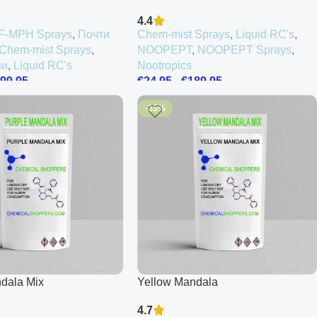
Spray Bubblegum
4.4
F-MPH Sprays
,
Почти
Chem-mist Sprays
,
Liquid RC's
,
Chem-mist Sprays
,
NOOPEPT
,
NOOPEPT Sprays
,
ни
,
Liquid RC's
Nootropics
99.95
€
24.95
-
€
189.95
-25%
dala Mix
Yellow Mandala
4.7