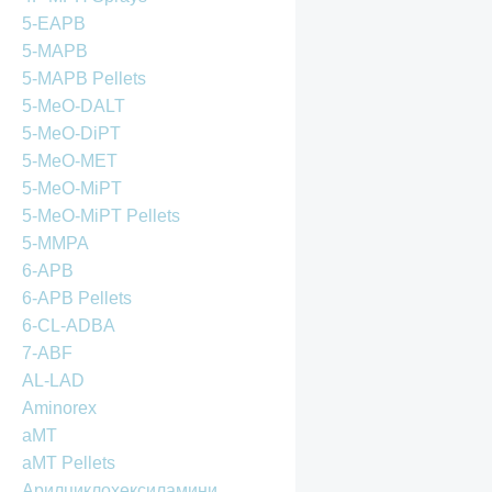
5-EAPB
5-MAPB
5-MAPB Pellets
5-MeO-DALT
5-MeO-DiPT
5-MeO-MET
5-MeO-MiPT
5-MeO-MiPT Pellets
5-MMPA
6-APB
6-APB Pellets
6-CL-ADBA
7-ABF
AL-LAD
Aminorex
aMT
aMT Pellets
Арилциклохексиламини