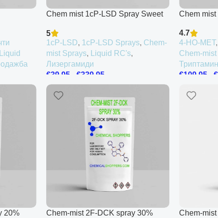
Chem mist 1cP-LSD Spray Sweet
Chem mist
Spot
4.7
5
чти
4-HO-MET
1cP-LSD
,
1cP-LSD Sprays
,
Chem-
Liquid
Chem-mist
mist Sprays
,
Liquid RC's
,
одажба
Триптами
Лизергамиди
€
109.95
-
€
39.95
-
€
339.95
y 20%
Chem-mist 2F-DCK spray 30%
Chem-mist