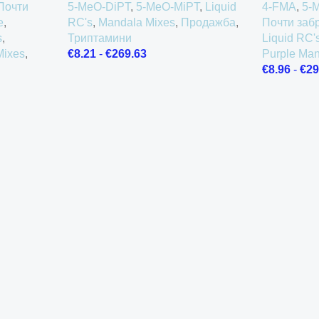
Почти
5-MeO-DiPT
,
5-MeO-MiPT
,
Liquid
4-FMA
,
5-
e
,
RC's
,
Mandala Mixes
,
Продажба
,
Почти заб
s
,
Триптамини
Liquid RC'
Mixes
,
€
8.21
-
€
269.63
Purple Ma
€
8.96
-
€
29