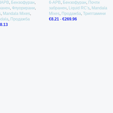
MAPB
,
Бензофуран
,
6-APB
,
Бензофуран
,
Почти
ранен
,
Флуорирани
,
забранен
,
Liquid RC's
,
Mandala
s
,
Mandala Mixes
,
Mixes
,
Продажба
,
Триптамини
ndala
,
Продажба
€
8.21
-
€
269.96
8.13