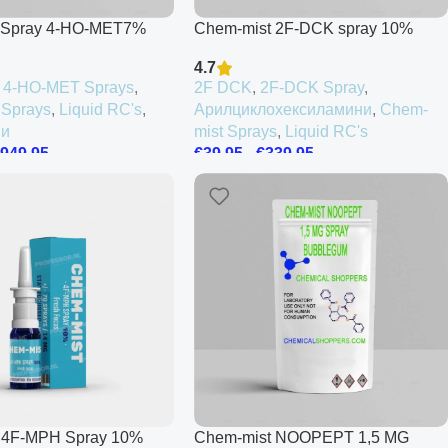
 Spray 4-HO-MET7%
Chem-mist 2F-DCK spray 10%
4.7
,
4-HO-MET Sprays
,
2F DCK
,
2F-DCK Spray
,
 Sprays
,
Liquid RC's
,
Арилциклохексиламини
,
Chem-
ни
mist Sprays
,
Liquid RC's
€
949.95
€
39.95
-
€
339.95
 4F-MPH Spray 10%
Chem-mist NOOPEPT 1,5 MG