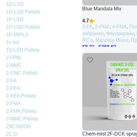
1D-LSD
Blue Mandala Mix
1D-LSD Pellets
1P-LSD
4.7
2-FA
,
2-FMA
,
4-FMA
,
По
1P-LSD Pellets
забранен
,
Флуорирани
,
1P-MiPLA
RC's
,
Mandala Mixes
,
Пр
1v lsd
€
8.21
-
€
269.63
1V-LSD Pellets
2 FPM
2 MMC
2-CMC Pellets
2-FA
2-FEA
2-FEA Pellets
2-FMA
2-FMA Pellets
2-MMC Pellets
25E-NBOH
Chem-mist 2F-DCK spra
2C D