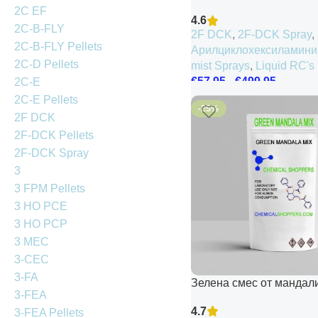
2C EF
4.6
2C-B-FLY
2F DCK
,
2F-DCK Spray
,
2C-B-FLY Pellets
Арилциклохексиламини
2C-D Pellets
mist Sprays
,
Liquid RC's
€
57.95
-
€
499.95
2C-E
2C-E Pellets
-25%
2F DCK
2F-DCK Pellets
2F-DCK Spray
3
3 FPM Pellets
3 HO PCE
3 HO PCP
3 MEC
3-CEC
3-FA
Зелена смес от мандал
3-FEA
4.7
3-FEA Pellets