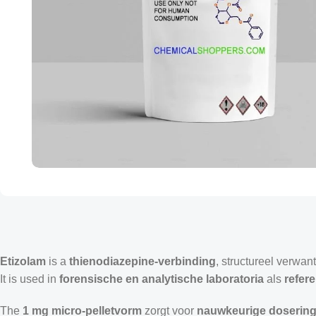
Etizolam
is a
thienodiazepine-verbinding
, structureel verwa
It is used in
forensische en analytische laboratoria
als
refere
The
1 mg micro-pelletvorm
zorgt voor
nauwkeurige doserin