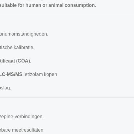
suitable for human or animal consumption
.
toriumomstandigheden.
sche kalibratie.
tificaat (COA)
.
LC-MS/MS
. etizolam kopen
pslag.
zepine-verbindingen.
rbare meetresultaten.