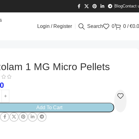
Blog
Contact 
s
Login / Register
Search
0
0
/
€
0.
zolam 1 MG Micro Pellets
00
Add To Cart
: