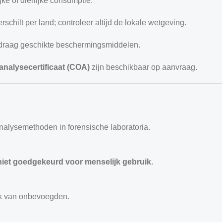
ke of dierlijke consumptie.
schilt per land; controleer altijd de lokale wetgeving.
 draag geschikte beschermingsmiddelen.
analysecertificaat (COA)
zijn beschikbaar op aanvraag.
analysemethoden in forensische laboratoria.
niet goedgekeurd voor menselijk gebruik
.
ik van onbevoegden.