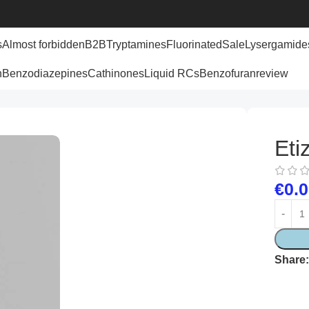
s
Almost forbidden
B2B
Tryptamines
Fluorinated
Sale
Lysergamide
n
Benzodiazepines
Cathinones
Liquid RCs
Benzofuran
review
Eti
€
0.
Share