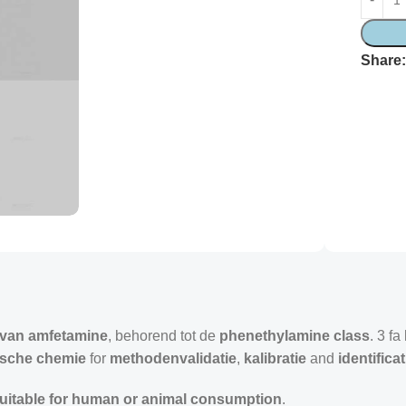
Share
g van amfetamine
, behorend tot de
phenethylamine class
. 3 f
ische chemie
for
methodenvalidatie
,
kalibratie
and
identifica
suitable for human or animal consumption
.