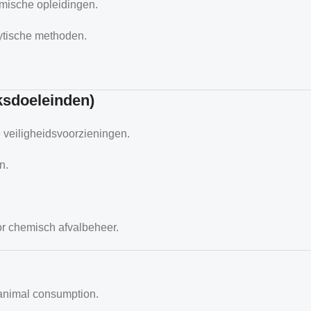
mische opleidingen.
lytische methoden.
ksdoeleinden)
 veiligheidsvoorzieningen.
n.
or chemisch afvalbeheer.
 animal consumption.