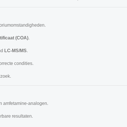
toriumomstandigheden.
tificaat (COA)
.
nd
LC-MS/MS
.
rrecte condities.
rzoek.
van amfetamine-analogen.
rbare resultaten.