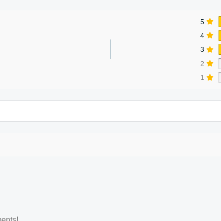
5
4
3
2
1
ents!