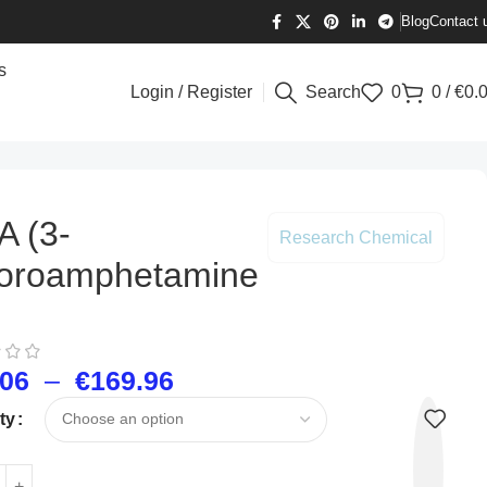
Blog
Contact 
s
Login / Register
Search
0
0
/
€
0.
A (3-
Research Chemical
uoroamphetamine
.06
–
€
169.96
ty