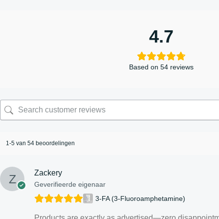
4.7
Based on 54 reviews
1-5 van 54 beoordelingen
Zackery
Geverifieerde eigenaar
3-FA (3-Fluoroamphetamine)
Products are exactly as advertised—zero disappointm