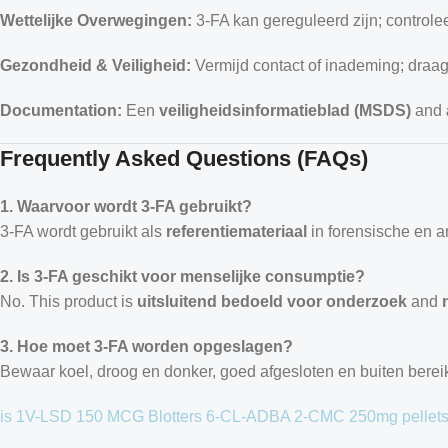
Wettelijke Overwegingen:
3-FA kan gereguleerd zijn; controlee
Gezondheid & Veiligheid:
Vermijd contact of inademing; draa
Documentation:
Een
veiligheidsinformatieblad (MSDS)
and
Frequently Asked Questions (FAQs)
1. Waarvoor wordt 3-FA gebruikt?
3-FA wordt gebruikt als
referentiemateriaal
in forensische en an
2. Is 3-FA geschikt voor menselijke consumptie?
No. This product is
uitsluitend bedoeld voor onderzoek
and
3. Hoe moet 3-FA worden opgeslagen?
Bewaar koel, droog en donker, goed afgesloten en buiten bere
is
1V-LSD 150 MCG Blotters
6-CL-ADBA
2-CMC 250mg pellet