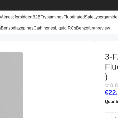
s
Almost forbidden
B2B
Tryptamines
Fluorinated
Sale
Lysergamide
n
Benzodiazepines
Cathinones
Liquid RCs
Benzofuran
review
3-F
Fl
)
€
22
Quanti