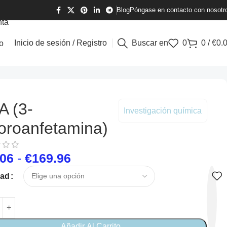
Blog
Póngase en contacto con nosotr
nta
Inicio de sesión / Registro
Buscar en
0
0
/
€
0.
o
A (3-
Investigación química
oroanfetamina)
.06
-
€
169.96
dad
Añadir Al Carrito