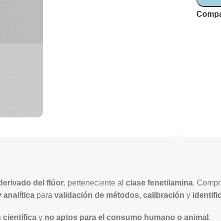
Compa
erivado del flúor
, perteneciente al
clase fenetilamina
. Compr
 analítica
para
validación de métodos
,
calibración
y
identif
científica
y
no aptos para el consumo humano o animal
.