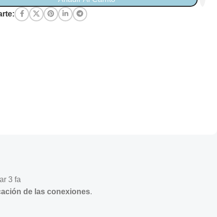
rte:
ar 3 fa
icación de las conexiones
.