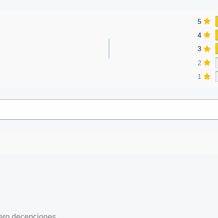
5
4
3
2
1
ero decepciones.