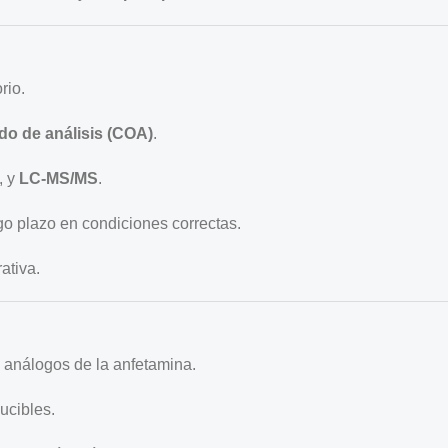
rio.
ado de análisis (COA)
.
, y
LC-MS/MS
.
o plazo en condiciones correctas.
ativa.
e análogos de la anfetamina.
ucibles.