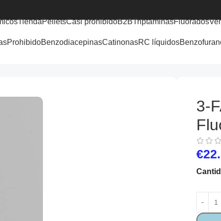
micos
Tienda
Pellets
Casi prohibido
B2B
Triptaminas
Fluorados
Ve
as
Prohibido
Benzodiacepinas
Catinonas
RC líquidos
Benzofuran
3-F
Flu
€
22
Canti