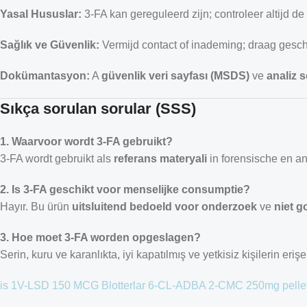
Yasal Hususlar:
3-FA kan gereguleerd zijn; controleer altijd de
Sağlık ve Güvenlik:
Vermijd contact of inademing; draag gesc
Dokümantasyon:
A
güvenlik veri sayfası (MSDS)
ve
analiz s
Sıkça sorulan sorular (SSS)
1. Waarvoor wordt 3-FA gebruikt?
3-FA wordt gebruikt als
referans materyali
in forensische en an
2. Is 3-FA geschikt voor menselijke consumptie?
Hayır. Bu ürün
uitsluitend bedoeld voor onderzoek
ve
niet g
3. Hoe moet 3-FA worden opgeslagen?
Serin, kuru ve karanlıkta, iyi kapatılmış ve yetkisiz kişilerin er
is
1V-LSD 150 MCG Blotterlar
6-CL-ADBA
2-CMC 250mg pelle