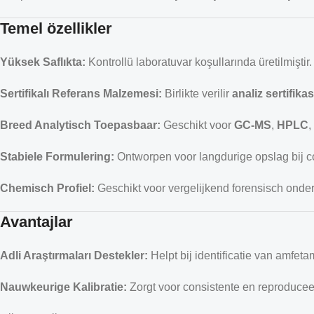
Temel özellikler
Yüksek Saflıkta:
Kontrollü laboratuvar koşullarında üretilmiştir.
Sertifikalı Referans Malzemesi:
Birlikte verilir
analiz sertifika
Breed Analytisch Toepasbaar:
Geschikt voor
GC-MS
,
HPLC
,
Stabiele Formulering:
Ontworpen voor langdurige opslag bij co
Chemisch Profiel:
Geschikt voor vergelijkend forensisch onde
Avantajlar
Adli Araştırmaları Destekler:
Helpt bij identificatie van amfet
Nauwkeurige Kalibratie:
Zorgt voor consistente en reproducee