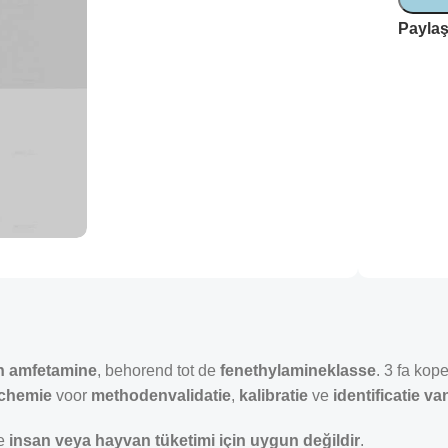
Paylaş
an amfetamine
, behorend tot de
fenethylamineklasse
. 3 fa kop
 chemie
voor
methodenvalidatie
,
kalibratie
ve
identificatie v
e
insan veya hayvan tüketimi için uygun değildir
.