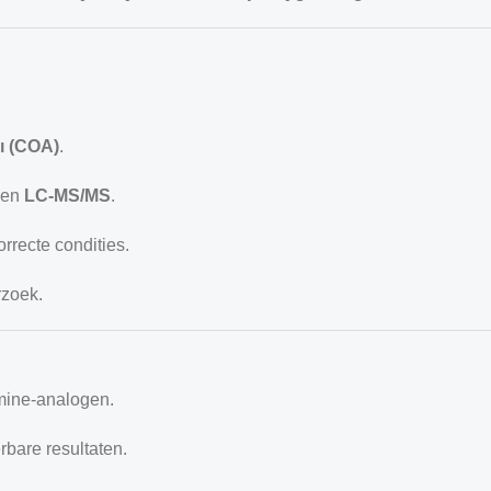
sı (COA)
.
 en
LC-MS/MS
.
rrecte condities.
rzoek.
amine-analogen.
rbare resultaten.