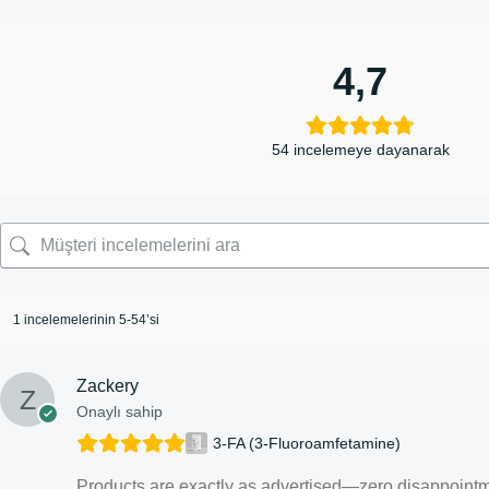
4,7
54 incelemeye dayanarak
1 incelemelerinin 5-54’si
Zackery
Onaylı sahip
3-FA (3-Fluoroamfetamine)
Products are exactly as advertised—zero disappointm