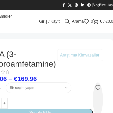
Blog
Bize ulaş
amidler
Giriş / Kayıt
Arama
0
0
/
€
0.
A (3-
Araştırma Kimyasalları
oroamfetamine)
.06
–
€
169.96
Sepete Ekle