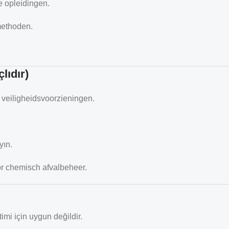
 opleidingen.
methoden.
lıdır)
 veiligheidsvoorzieningen.
yın.
or chemisch afvalbeheer.
mi için uygun değildir.