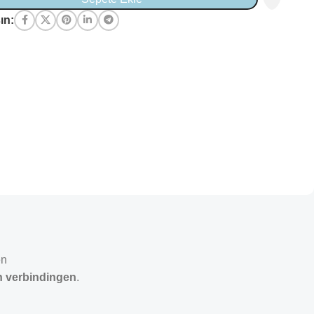
ın:
en
an verbindingen
.