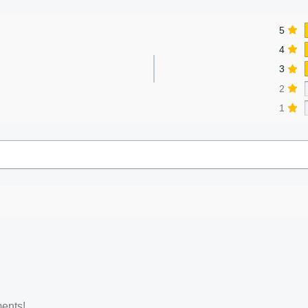
5
4
3
2
1
ents!