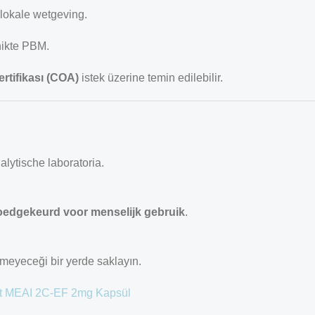
 lokale wetgeving.
hikte PBM.
ertifikası (COA)
istek üzerine temin edilebilir.
alytische laboratoria.
oedgekeurd voor menselijk gebruik
.
işemeyeceği bir yerde saklayın.
t
MEAI
2C-EF 2mg Kapsül