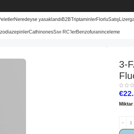
eletler
Neredeyse yasaklandı
B2B
Triptaminler
Florlu
Satış
Lizerg
zodiazepinler
Cathinones
Sıvı RC'ler
Benzofuran
inceleme
3-F
Flu
€
22
Miktar