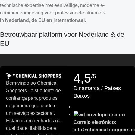
technische expertise met een veilige, moderne e-
commerceomgeving voor professionele afnemers
in
Nederland, de EU en internationaal
.
Croatian
Betrouwbaar platform voor Nederland & de
Estonian
EU
Finnish
Chemical Shoppers is ontwikkeld voor de hoge eisen van de
Turkish
Europese onderzoeks- en industriële markt. We werken samen
German (Austria)
met
gecontroleerde leveranciers
en streven naar consistente
4,5
/5
productkwaliteit, duidelijke herkomstinformatie en
Danish
Bem-vindo ao Chemical
Dinamarca / Países
professionele productdocumentatie.
Shoppers - a sua fonte de
Swedish
Baixos
confiança para produtos
Russian
Wat je mag verwachten:
de primeira qualidade e
Polish
um serviço excecional.
Duidelijke productspecificaties
en batchinformatie (waar van
Slovenian
Estamos empenhados na
Correio eletrónico:
toepassing)
qualidade, fiabilidade e
info@chemicalshoppers.
Slovak