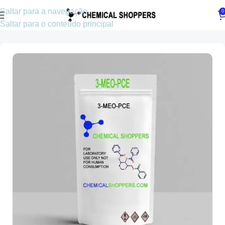
Saltar para a navegação
0
Saltar para o conteúdo principal
Início
Arilciclohexilaminas