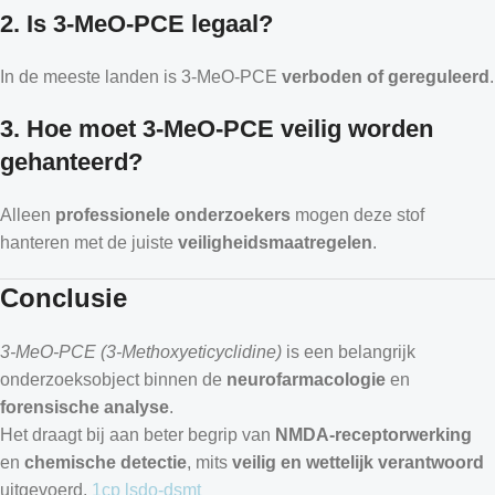
2. Is 3-MeO-PCE legaal?
In de meeste landen is 3-MeO-PCE
verboden of gereguleerd
.
3. Hoe moet 3-MeO-PCE veilig worden
gehanteerd?
Alleen
professionele onderzoekers
mogen deze stof
hanteren met de juiste
veiligheidsmaatregelen
.
Conclusie
3-MeO-PCE (3-Methoxyeticyclidine)
is een belangrijk
onderzoeksobject binnen de
neurofarmacologie
en
forensische analyse
.
Het draagt bij aan beter begrip van
NMDA-receptorwerking
en
chemische detectie
, mits
veilig en wettelijk verantwoord
uitgevoerd.
1cp lsd
o-dsmt