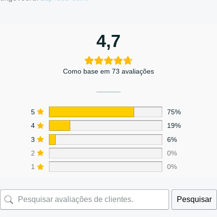
4,7
Como base em 73 avaliações
5
75%
4
19%
3
6%
2
0%
1
0%
Pesquisar