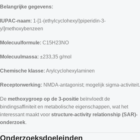
Belangrijke gegevens:
IUPAC-naam:
1-[1-(ethylcyclohexyl)piperidin-3-
yl]methoxybenzeen
Molecuulformule:
C15H23NO
Molecuulmassa:
±233,35 g/mol
Chemische klasse:
Arylcyclohexylaminen
Receptorwerking:
NMDA-antagonist; mogelijk sigma-activiteit.
De
methoxygroep op de 3-positie
beïnvloedt de
bindingsaffiniteit en metabolische eigenschappen, wat het
interessant maakt voor
structure-activity relationship (SAR)-
onderzoek
.
Onderzoeksdoeleinden