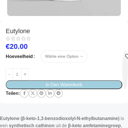
Eutylone
€
20.00
Hoeveelheid
In Den Warenkorb
Teilen:
Eutylone (β-keto-1,3-benzodioxolyl-N-ethylbutanamine)
is
een
synthetisch cathinon
uit de
β-keto amfetaminegroep
,