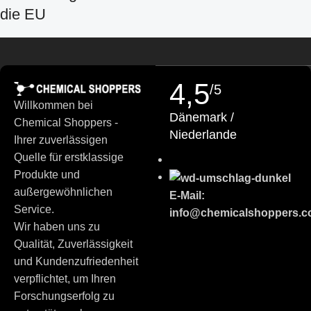
Croatian
die EU
Estonian
Chemical Shoppers ist für die hohen Anforderungen des
Finnish
europäischen Forschungs- und Industriemarktes entwickelt
Turkish
worden. Wir arbeiten zusammen mit
auditierte
4,5
/5
German (Austria)
Lieferanten
und streben nach gleichbleibender
Willkommen bei
Dänemark /
Produktqualität, klaren Herkunftsangaben und professioneller
Danish
Chemical Shoppers -
Niederlande
Produktdokumentation.
Ihrer zuverlässigen
Swedish
Quelle für erstklassige
Russian
Was Sie erwarten können:
Produkte und
Polish
außergewöhnlichen
E-Mail:
Klare Produktspezifikationen
und Chargeninformationen
Slovenian
Service.
info@chemicalshoppers.
(falls zutreffend)
Wir haben uns zu
Slovak
Qualität, Zuverlässigkeit
SDS/MSDS
(Sicherheitsdatenblatt), sofern vorhanden
Czech
und Kundenzufriedenheit
Gleichbleibende Qualität für
Analyse, F&E und industrielle
Bulgarian
verpflichtet, um Ihren
Prozesse
Forschungserfolg zu
Portuguese