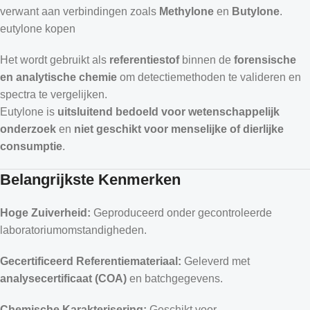
verwant aan verbindingen zoals
Methylone
en
Butylone
.
eutylone kopen
Het wordt gebruikt als
referentiestof
binnen de
forensische
en analytische chemie
om detectiemethoden te valideren en
spectra te vergelijken.
Eutylone is
uitsluitend bedoeld voor wetenschappelijk
onderzoek
en
niet geschikt voor menselijke of dierlijke
consumptie
.
Belangrijkste Kenmerken
Hoge Zuiverheid:
Geproduceerd onder gecontroleerde
laboratoriumomstandigheden.
Gecertificeerd Referentiemateriaal:
Geleverd met
analysecertificaat (COA)
en batchgegevens.
Chemische Karakterisering:
Geschikt voor