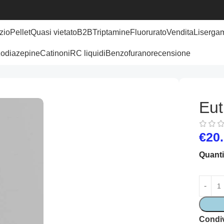
zio
Pellet
Quasi vietato
B2B
Triptamine
Fluorurato
Vendita
Lisergam
odiazepine
Catinoni
RC liquidi
Benzofurano
recensione
Eut
€
20
Quanti
Condiv