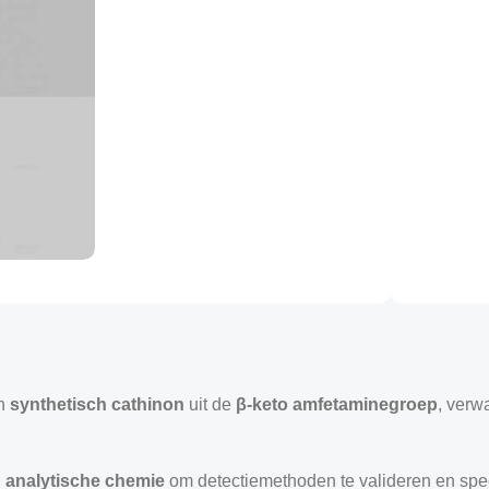
n
synthetisch cathinon
uit de
β-keto amfetaminegroep
, verw
 analytische chemie
om detectiemethoden te valideren en spect