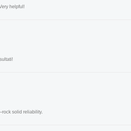
Very helpful!
ultati!
ock solid reliability.