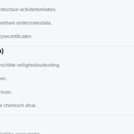
uctuur-activiteitsrelaties.
eerbare onderzoeksdata.
ysecertificaten.
a)
chikte veiligheidsuitrusting.
len.
hiuso.
r chemisch afval.