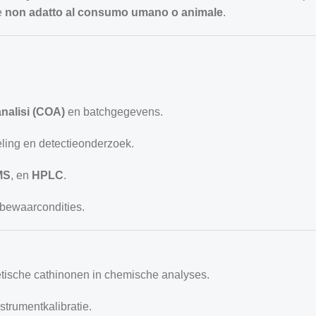
e
non adatto al consumo umano o animale
.
 analisi (COA)
en batchgegevens.
ing en detectieonderzoek.
MS
, en
HPLC
.
e bewaarcondities.
etische cathinonen in chemische analyses.
trumentkalibratie.