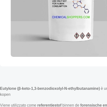
Eutylone (β-keto-1,3-benzodioxolyl-N-ethylbutanamine)
è u
kopen
Viene utilizzato come
referentiestof
binnen de
forensische en