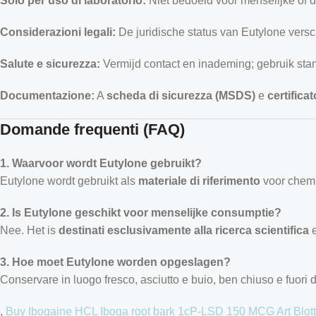
Solo per uso di laboratorio:
Niet bedoeld voor menselijke of d
Considerazioni legali:
De juridische status van Eutylone verschi
Salute e sicurezza:
Vermijd contact en inademing; gebruik st
Documentazione:
A
scheda di sicurezza (MSDS)
e
certifica
Domande frequenti (FAQ)
1. Waarvoor wordt Eutylone gebruikt?
Eutylone wordt gebruikt als
materiale di riferimento
voor chemi
2. Is Eutylone geschikt voor menselijke consumptie?
Nee. Het is
destinati esclusivamente alla ricerca scientifica
3. Hoe moet Eutylone worden opgeslagen?
Conservare in luogo fresco, asciutto e buio, ben chiuso e fuori 
,
Buy Ibogaine HCL
Iboga root bark
1cP-LSD 150 MCG Art Blot