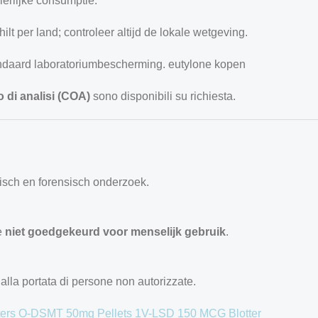
ierlijke consumptie.
lt per land; controleer altijd de lokale wetgeving.
andaard laboratoriumbescherming. eutylone kopen
to di analisi (COA)
sono disponibili su richiesta.
sch en forensisch onderzoek.
e
niet goedgekeurd voor menselijk gebruik
.
dalla portata di persone non autorizzate.
ters
O-DSMT 50mg Pellets
1V-LSD 150 MCG Blotter