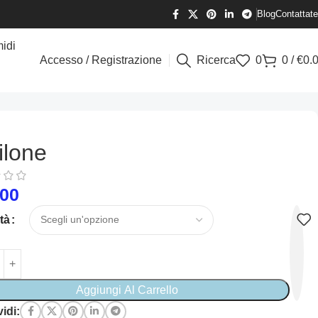
Blog
Contattate
idi
Accesso / Registrazione
Ricerca
0
0
/
€
0.
ilone
.00
tà
Aggiungi Al Carrello
idi: