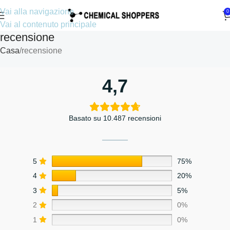
Vai alla navigazione
0
Vai al contenuto principale
recensione
Casa
recensione
4,7
Basato su 10.487 recensioni
5
75%
4
20%
3
5%
2
0%
1
0%