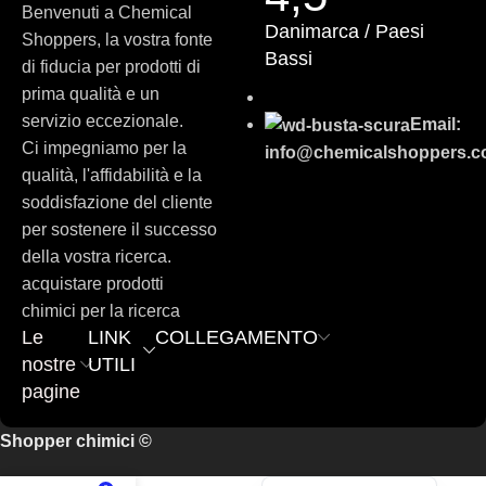
Danish
Benvenuti a Chemical
Danimarca / Paesi
Shoppers, la vostra fonte
Swedish
Bassi
di fiducia per prodotti di
Russian
prima qualità e un
Polish
servizio eccezionale.
Email:
Ci impegniamo per la
Slovenian
info@chemicalshoppers.
qualità, l'affidabilità e la
Slovak
soddisfazione del cliente
Czech
per sostenere il successo
Bulgarian
della vostra ricerca.
acquistare prodotti
German
chimici per la ricerca
Portuguese
Le
LINK
COLLEGAMENTO
nostre
UTILI
Spanish
pagine
French
English
Shopper chimici ©
Dutch