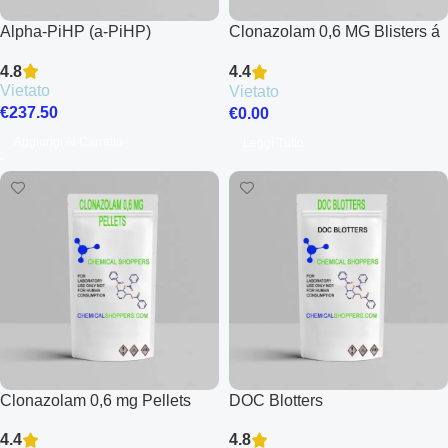
Alpha-PiHP (a-PiHP)
Clonazolam 0,6 MG Blisters á
10 Pellets
4.8
4.4
Vietato
Vietato
€
237.50
€
0.00
Aggiungi Al Carrello
Leggi Tutto
Clonazolam 0,6 mg Pellets
DOC Blotters
4.4
4.8