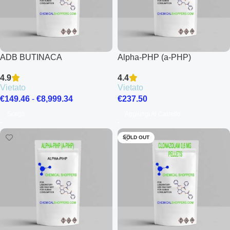
ADB BUTINACA
Alpha-PHP (a-PHP)
4.9
4.4
Vietato
Vietato
€
149.46
-
€
8,999.34
€
237.50
Scegli
Aggiungi Al Carrello
SOLD OUT