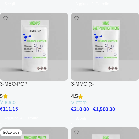
Scegli
Aggiungi Al Carrello
3-MEO-PCP
3-MMC (3-
Methylmethcathinone)
5
4.5
Vietato
Vietato
€
111.15
€
210.00
-
€
1,500.00
Aggiungi Al Carrello
Scegli
SOLD OUT