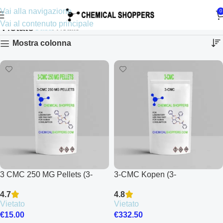
Vai alla navigazione
0
Vai al contenuto principale
Vietato
Casa
Vietato
Mostra colonna
3 CMC 250 MG Pellets (3-
3-CMC Kopen (3-
Chloromethcathinone)
Chloromethcathinone)
4.7
4.8
Vietato
Vietato
€
15.00
€
332.50