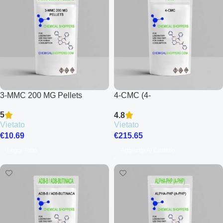
3-MMC 200 MG Pellets
4-CMC (4-
Chloromethcathinone)
5
4.8
Vietato
Vietato
€
10.69
€
215.65
Leggi Tutto
Aggiungi Al Carrello