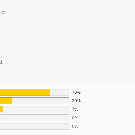
ie
.
d
.
73%
20%
7%
0%
0%