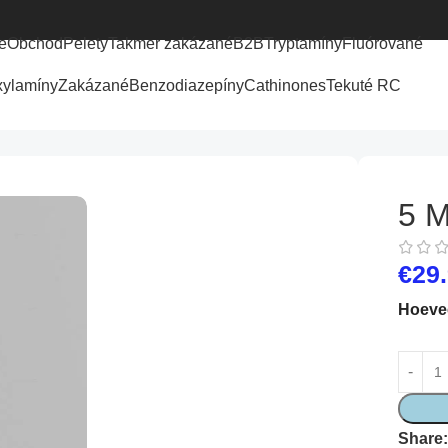
e
Obchod
Pelety
Takmer zakázané
B2B
Tryptamíny
Fluórované
xylamíny
Zakázané
Benzodiazepíny
Cathinones
Tekuté RC
5 
€
29
Hoeve
Share