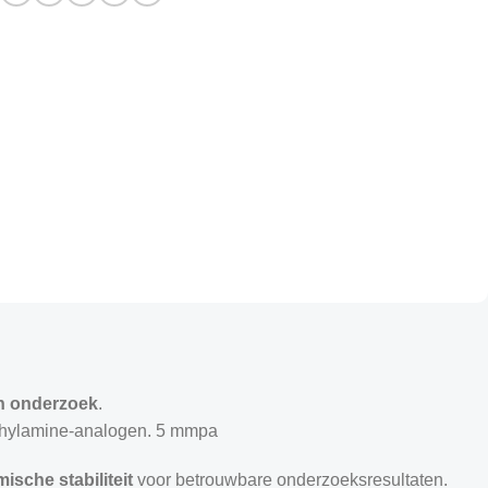
ch onderzoek
.
thylamine-analogen.
5 mmpa
ische stabiliteit
voor betrouwbare onderzoeksresultaten.