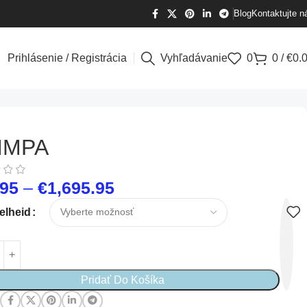
Blog
Kontaktujte n
Prihlásenie / Registrácia
Vyhľadávanie
0
0
/
€
0.
MMPA
.95
–
€
1,695.95
elheid
Pridať Do Košíka
: