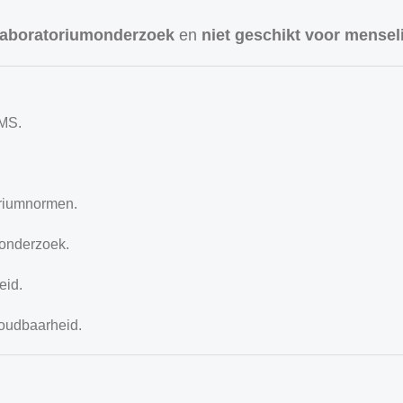
 laboratoriumonderzoek
en
niet geschikt voor menseli
MS.
oriumnormen.
ronderzoek.
eid.
houdbaarheid.