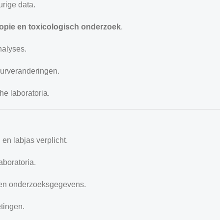
rige data.
opie en toxicologisch onderzoek
.
nalyses.
uurveranderingen.
e laboratoria.
en labjas verplicht.
aboratoria.
 en onderzoeksgegevens.
tingen.