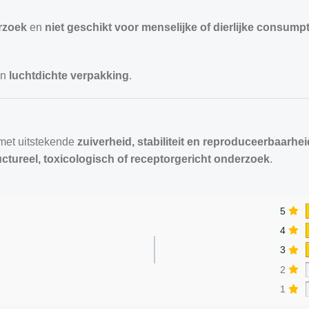
rzoek
en
niet geschikt voor menselijke of dierlijke consumpt
en
luchtdichte verpakking
.
et uitstekende
zuiverheid, stabiliteit en reproduceerbaarhei
uctureel, toxicologisch of receptorgericht onderzoek
.
5
4
3
2
1