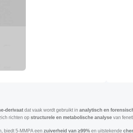
e-derivaat
dat vaak wordt gebruikt in
analytisch en forensis
zich richten op
structurele en metabolische analyse
van fene
n, biedt 5-MMPA een
zuiverheid van ≥99%
en uitstekende
chem